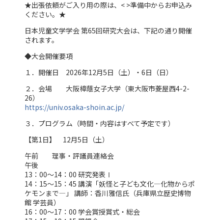
★出張依頼がご入り用の際は、< >準備中からお申込み
ください。★
日本児童文学学会 第65回研究大会は、下記の通り開催
されます。
◆大会開催要項
１．開催日 2026年12月5日（土）・6日（日）
２．会場 大阪樟蔭女子大学（東大阪市菱屋西4-2-
26）
https://univ.osaka-shoin.ac.jp/
３．プログラム（時間・内容はすべて予定です）
【第1日】 12月5日（土）
午前 理事・評議員連絡会
午後
13：00～14：00 研究発表Ⅰ
14：15～15：45 講演「妖怪と子ども文化―化物からポ
ケモンまで―」 講師：香川雅信氏（兵庫県立歴史博物
館 学芸員）
16：00～17：00 学会賞授賞式・総会