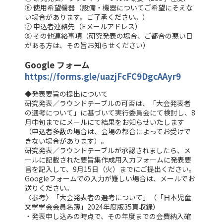
⑥ 使用希望機器（設備・機器についてご希望にそえな
い場合があります。ご了承ください。）
⑦ 申込者連絡先（Eメールアドレス）
⑧ その他連絡事項（研究発表の場合、ご都合の悪い日
がある方は、その旨お知らせください）
Google フォーム
https://forms.gle/uazjFcFC9DgcAAyr9
◆発表要旨の提出について
研究発表／ラウンドテーブルの可否は、「大会発表者
の選考について」に基づいて実行委員会にて検討し、8
月中旬までにメールにて結果をお知らせいたします
（申込者多数の場合は、会場の都合によってお受けで
きない場合があります）。
研究発表／ラウンドテーブルが承認されましたら、メ
ールに記載された要旨集作成用入力フォームに発表要
旨を記入して、9月15日（火）までにご提出ください。
Googleフォームでの入力が難しい場合は、メールでお
送りください。
〈参考〉「大会発表者の選考について」（「日本児童
文学学会会員名簿」2024年度版35頁収録）
・発表申し込みの時点で、その年度までの会費納入確