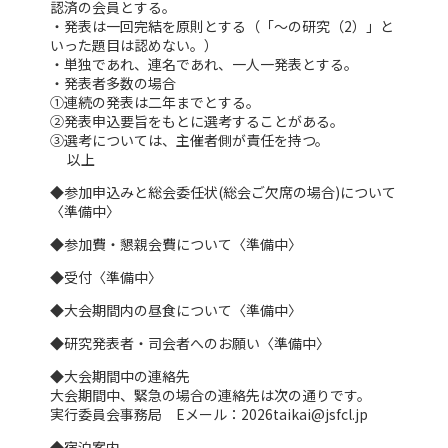
認済の会員とする。
・発表は一回完結を原則とする（「～の研究（2）」と
いった題目は認めない。）
・単独であれ、連名であれ、一人一発表とする。
・発表者多数の場合
①連続の発表は二年までとする。
②発表申込要旨をもとに選考することがある。
③選考については、主催者側が責任を持つ。
以上
◆参加申込みと総会委任状(総会ご欠席の場合)について
〈準備中〉
◆参加費・懇親会費について〈準備中〉
◆受付〈準備中〉
◆大会期間内の昼食について〈準備中〉
◆研究発表者・司会者へのお願い〈準備中〉
◆大会期間中の連絡先
大会期間中、緊急の場合の連絡先は次の通りです。
実行委員会事務局 Eメール：2026taikai@jsfcl.jp
◆宿泊案内