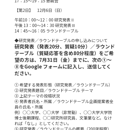
17：15～19：15 懇親会
【第2日】 12月6日（日）
午前10：00～12：00 研究発表Ⅱ
午後 13：00～14：30 研究発表Ⅲ
14：45～16：05 ラウンドテーブル
◆研究発表／ラウンドテーブルの申し込みについて
研究発表（発表20分、質疑10分）／ラウンド
テーブル（質疑応答を含め80分程度）をご希
望の方は、7月31日（金）までに、次の①～
⑧をGoogle フォームに記入し、送信してく
ださい。
① 希望する発表形態（研究発表／ラウンドテーブル）
② 研究発表題目／ラウンドテーブル テーマ
③ 上記テーマの投稿状況
④ 発表者氏名・所属 ／ラウンドテーブル企画提案者全
員の氏名・所属
例）○○大学、○○大学（非常勤）、○○大学大学院
博士後期課程、○○研究所研究員、文筆業など。なけ
れば「なし」としてください。
⑤ 研究発表／ラウンドテーブルの概要（200字程度）