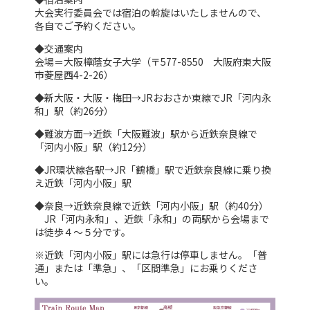
大会実行委員会では宿泊の斡旋はいたしませんので、
各自でご予約ください。
◆交通案内
会場＝大阪樟蔭女子大学（〒577-8550 大阪府東大阪
市菱屋西4-2-26）
◆新大阪・大阪・梅田→JRおおさか東線でJR「河内永
和」駅（約26分）
◆難波方面→近鉄「大阪難波」駅から近鉄奈良線で
「河内小阪」駅（約12分）
◆JR環状線各駅→JR「鶴橋」駅で近鉄奈良線に乗り換
え近鉄「河内小阪」駅
◆奈良→近鉄奈良線で近鉄「河内小阪」駅（約40分）
JR「河内永和」、近鉄「永和」の両駅から会場まで
は徒歩４～５分です。
※近鉄「河内小阪」駅には急行は停車しません。「普
通」または「準急」、「区間準急」にお乗りくださ
い。