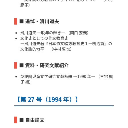
節子）
■ 追悼・滑川道夫
滑川道夫 ―晩年の輝き― （関口 安義）
文化史としての作文教育史
―滑川道夫著『日本作文綴方教育史１―明治篇』の
文化論的地平― （中村 哲也）
■ 資料・研究文献紹介
英語圏児童文学研究文献解題 ―1990 年― （三宅 興
子 編）
【第 27 号（1994 年）】
■ 自由論文