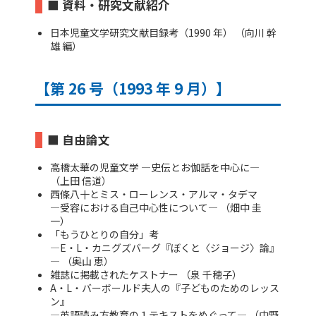
■ 資料・研究文献紹介
日本児童文学研究文献目録考（1990 年） （向川 幹
雄 編）
【第 26 号（1993 年 9 月）】
■ 自由論文
高橋太華の児童文学 ―史伝とお伽話を中心に―
（上田 信道）
西條八十とミス・ローレンス・アルマ・タデマ
―受容における自己中心性について― （畑中 圭
一）
「もうひとりの自分」考
―E・L・カニグズバーグ『ぼくと〈ジョージ〉論』
― （奥山 恵）
雑誌に掲載されたケストナー （泉 千穂子）
A・L・バーボールド夫人の『子どものためのレッス
ン』
―英語読み方教育の１テキストをめぐって― （中野