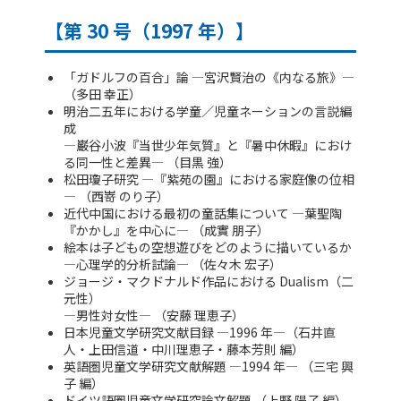
【第 30 号（1997 年）】
「ガドルフの百合」論 ―宮沢賢治の《内なる旅》―
（多田 幸正）
明治二五年における学童／児童ネーションの言説編
成
―巌谷小波『当世少年気質』と『暑中休暇』におけ
る同一性と差異― （目黒 強）
松田瓊子研究 ―『紫苑の園』における家庭像の位相
― （西嵜 のり子）
近代中国における最初の童話集について ―葉聖陶
『かかし』を中心に― （成實 朋子）
絵本は子どもの空想遊びをどのように描いているか
―心理学的分析試論― （佐々木 宏子）
ジョージ・マクドナルド作品における Dualism（二
元性）
―男性対女性― （安藤 理恵子）
日本児童文学研究文献目録 ―1996 年―（石井直
人・上田信道・中川理恵子・藤本芳則 編）
英語圏児童文学研究文献解題 ―1994 年― （三宅 興
子 編）
ドイツ語圏児童文学研究論文解題 （上野 陽子 編）