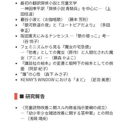
最初の翻訳探偵小説と児童文学
―神田孝平訳「探偵小説 青騎兵」を中心に― （上
田信道）
巌谷小波と〈お伽唱歌〉 （藤本 芳則）
「銀河鉄道の夜」と『ユートピアだより』 （多田
幸正）
阪田寛夫にみるナンセンス ―「歌の根っこ」考―
（谷 悦子）
フェミニズムから見る『魔女の宅急便』
―「他者」としての魔女（原作）と人間化された魔
女（アニメ）― （藤森 かよこ）
『講談社の絵本』の変遷と戦時下の絵本としての側
面 （阿部 紀子）
“雛”の心性 （森下 みさ子）
KENNY’S WINDOW における「まど」 （足羽 美恵）
■ 研究報告
〈児童読物改善ニ関スル内務省指示要綱の成立〉
―「幼少年少女雑誌改善に関する答申案」との照合
― （浅岡 靖央）