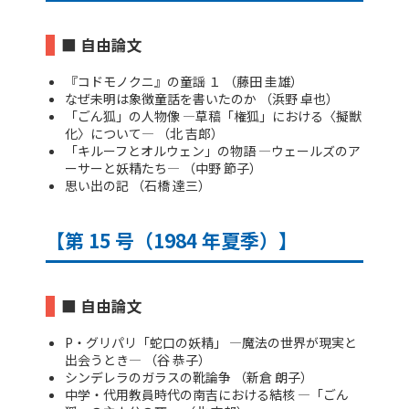
■ 自由論文
『コドモノクニ』の童謡 １ （藤田 圭雄）
なぜ未明は象徴童話を書いたのか （浜野 卓也）
「ごん狐」の人物像 ―草稿「権狐」における〈擬獣
化〉について― （北 吉郎）
「キルーフとオルウェン」の物語 ―ウェールズのア
ーサーと妖精たち― （中野 節子）
思い出の記 （石橋 達三）
【第 15 号（1984 年夏季）】
■ 自由論文
P・グリパリ「蛇口の妖精」 ―魔法の世界が現実と
出会うとき― （谷 恭子）
シンデレラのガラスの靴論争 （新倉 朗子）
中学・代用教員時代の南吉における結核 ―「ごん