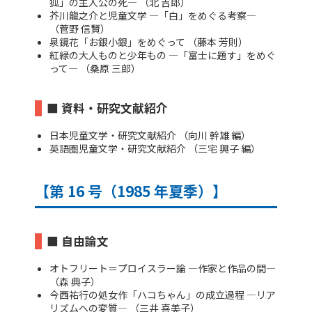
狐」の主人公の死― （北 吉郎）
芥川龍之介と児童文学 ―「白」をめぐる考察―
（菅野 信賢）
泉鏡花「お銀小銀」をめぐって （藤本 芳則）
紅緑の大人ものと少年もの ―「富士に題す」をめぐ
って― （桑原 三郎）
■ 資料・研究文献紹介
日本児童文学・研究文献紹介 （向川 幹雄 編）
英語圏児童文学・研究文献紹介 （三宅 興子 編）
【第 16 号（1985 年夏季）】
■ 自由論文
オトフリート＝プロイスラー論 ―作家と作品の間―
（森 典子）
今西祐行の処女作「ハコちゃん」の成立過程 ―リア
リズムへの変質― （三井 喜美子）