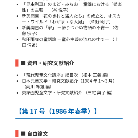
『昆虫列車』のまど・みちお ―童謡における「娯楽
性」の主張― （谷 悦子）
新美南吉「花のき村と盗人たち」の成立と、オスカ
ー・ワイルド「わがまゝな大男」（草野 明子）
新美南吉の「家」 ―帰りつかぬ物語の不安― （佐
藤 宗子）
秋田雨雀の童話論 ―童心主義の流れの中で― （上
田 信道）
■ 資料・研究文献紹介
『現代児童文化講座』総目次 （根本 正義 編）
日本児童文学・研究文献紹介（1984 年 1～3 月）
（向川 幹雄 編）
英語圏児童文学・研究文献紹介 （三宅 興子 編）
【第 17 号（1986 年春季）】
■ 自由論文