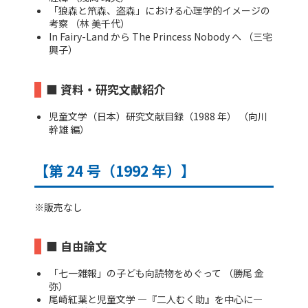
「狼森と笊森、盗森」における心理学的イメージの
考察 （林 美千代）
In Fairy-Land から The Princess Nobody へ （三宅
興子）
■ 資料・研究文献紹介
児童文学（日本）研究文献目録（1988 年） （向川
幹雄 編）
【第 24 号（1992 年）】
※販売なし
■ 自由論文
「七一雑報」の子ども向読物をめぐって （勝尾 金
弥）
尾崎紅葉と児童文学 ―『二人むく助』を中心に―