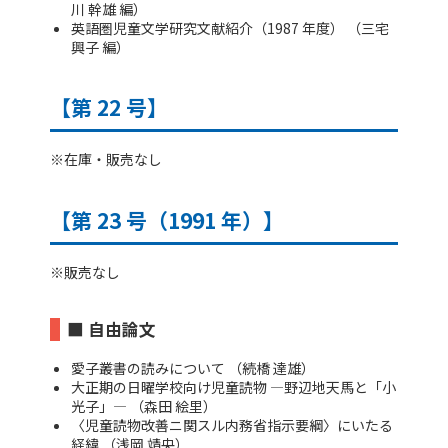
川 幹雄 編）
英語圏児童文学研究文献紹介（1987 年度） （三宅
興子 編）
【第 22 号】
※在庫・販売なし
【第 23 号（1991 年）】
※販売なし
■ 自由論文
愛子叢書の読みについて （続橋 達雄）
大正期の日曜学校向け児童読物 ―野辺地天馬と「小
光子」― （森田 絵里）
〈児童読物改善ニ関スル内務省指示要綱〉にいたる
経緯 （浅岡 靖央）