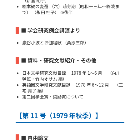
（新倉 朗子）
絵本観の変遷 （六）萌芽期（昭和十三年～終戦ま
で） （永田 桂子） ※後半
■ 学会研究例会講演より
巌谷小波とお伽唱歌 （桑原三郎）
■ 資料・研究文献紹介・その他
日本文学研究文献目録 ―1978 年 1～6 月― （向川
幹雄・竹内オサム 編）
英語圏文学研究文献目録 ―1978 年 6～12 月― （三
宅 興子 編）
第二回学会賞・奨励賞について
【第 11 号（1979 年秋季）】
■ 自由論文