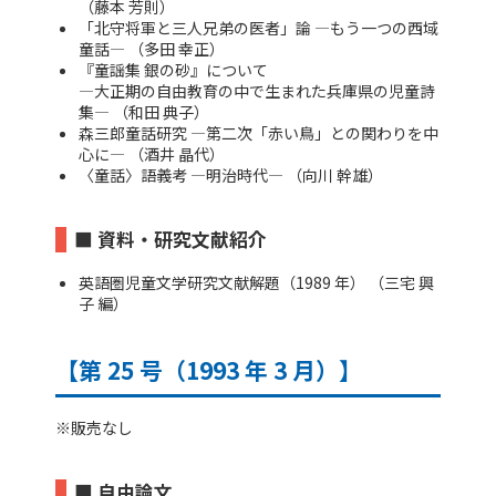
（藤本 芳則）
「北守将軍と三人兄弟の医者」論 ―もう一つの西域
童話― （多田 幸正）
『童謡集 銀の砂』について
―大正期の自由教育の中で生まれた兵庫県の児童詩
集― （和田 典子）
森三郎童話研究 ―第二次「赤い鳥」との関わりを中
心に― （酒井 晶代）
〈童話〉語義考 ―明治時代― （向川 幹雄）
■ 資料・研究文献紹介
英語圏児童文学研究文献解題（1989 年） （三宅 興
子 編）
【第 25 号（1993 年 3 月）】
※販売なし
■ 自由論文