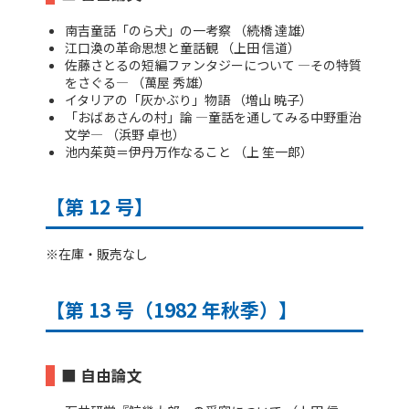
南吉童話「のら犬」の一考察 （続橋 達雄）
江口渙の革命思想と童話観 （上田 信道）
佐藤さとるの短編ファンタジーについて ―その特質
をさぐる― （萬屋 秀雄）
イタリアの「灰かぶり」物語 （増山 暁子）
「おばあさんの村」論 ―童話を通してみる中野重治
文学― （浜野 卓也）
池内茱萸＝伊丹万作なること （上 笙一郎）
【第 12 号】
※在庫・販売なし
【第 13 号（1982 年秋季）】
■ 自由論文