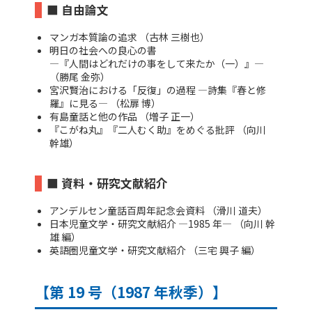
■ 自由論文
マンガ本質論の追求 （古林 三樹也）
明日の社会への良心の書
―『人間はどれだけの事をして来たか（一）』―
（勝尾 金弥）
宮沢賢治における「反復」の過程 ―詩集『春と修
羅』に見る― （松扉 博）
有島童話と他の作品 （増子 正一）
『こがね丸』『二人むく助』をめぐる批評 （向川
幹雄）
■ 資料・研究文献紹介
アンデルセン童話百周年記念会資料 （滑川 道夫）
日本児童文学・研究文献紹介 ―1985 年― （向川 幹
雄 編）
英語圏児童文学・研究文献紹介 （三宅 興子 編）
【第 19 号（1987 年秋季）】