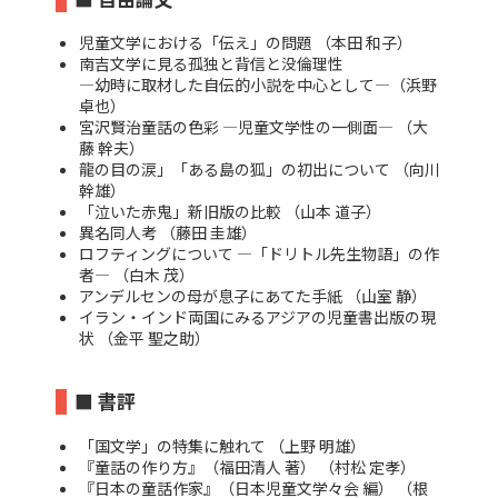
児童文学における「伝え」の問題 （本田 和子）
南吉文学に見る孤独と背信と没倫理性
―幼時に取材した自伝的小説を中心として―（浜野
卓也）
宮沢賢治童話の色彩 ―児童文学性の一側面― （大
藤 幹夫）
龍の目の涙」「ある島の狐」の初出について （向川
幹雄）
「泣いた赤鬼」新旧版の比較 （山本 道子）
異名同人考 （藤田 圭雄）
ロフティングについて ―「ドリトル先生物語」の作
者― （白木 茂）
アンデルセンの母が息子にあてた手紙 （山室 静）
イラン・インド両国にみるアジアの児童書出版の現
状 （金平 聖之助）
■ 書評
「国文学」の特集に触れて （上野 明雄）
『童話の作り方』（福田清人 著） （村松 定孝）
『日本の童話作家』（日本児童文学々会 編） （根