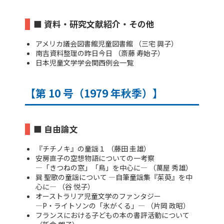
■ 資料・研究文献紹介・その他
アメリカ議会図書館児童図書館 （三宅 興子）
南吉資料整理の昨日今日 （斎藤 寿始子）
日本児童文学学会関西例会一覧
【第 10 号（1979 年秋季）】
■ 自由論文
『チチノキ』の童謡１ （藤田 圭雄）
安房直子の空想物語についての一考察
―「きつねの窓」「鳥」を中心に― （萬屋 秀雄）
巽 聖歌の童謡について ―自筆童謡集『茱萸』を中
心に― （谷 悦子）
オーストラリア児童文学のファンタジー
―P・ライトソンの「氷がくる」― （片岡 政昭）
フランスにおける子どもの本の書評活動について