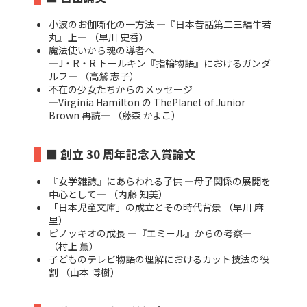
小波のお伽噺化の一方法 ―『日本昔話第二三編牛若
丸』上― （早川 史香）
魔法使いから魂の導者へ
―J・R・R トールキン『指輪物語』におけるガンダ
ルフ― （高鷲 志子）
不在の少女たちからのメッセージ
―Virginia Hamilton の ThePlanet of Junior
Brown 再読― （藤森 かよこ）
■ 創立 30 周年記念入賞論文
『女学雑誌』にあらわれる子供 ―母子関係の展開を
中心として― （内藤 知美）
「日本児童文庫」の成立とその時代背景 （早川 麻
里）
ピノッキオの成長 ―『エミール』からの考察―
（村上 薫）
子どものテレビ物語の理解におけるカット技法の役
割 （山本 博樹）