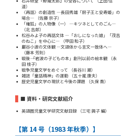
石井研堂『鯨幾太郎』の受容について （上田 信
道）
〈再話〉の創造性 ―長田秀雄「厨子王と安寿姫」の
場合― （佐藤 宗子）
「権狐」の人物像（一） ―キツネとしてのごん―
（北 吉郎）
松谷みよ子の再話文体 ―「おしになった娘」「茂吉
のねこ」を中心に― （甲田 和子）
巌谷小波の文体観 ―文語体から言文一致体へ―
（藤本 芳則）
戦後―― 「岩波の子どもの本」創刊以前の絵本観 （永
田 桂子）
戦争児童文学をめぐって （長谷川 潮）
雑誌「童話精神」の運動 （五十嵐 康夫）
歴史児童文学の現状と今後の課題 （久保 喬）
■ 資料・研究文献紹介
英語圏児童文学研究文献目録 （三宅 興子 編）
【第 14 号（1983 年秋季）】