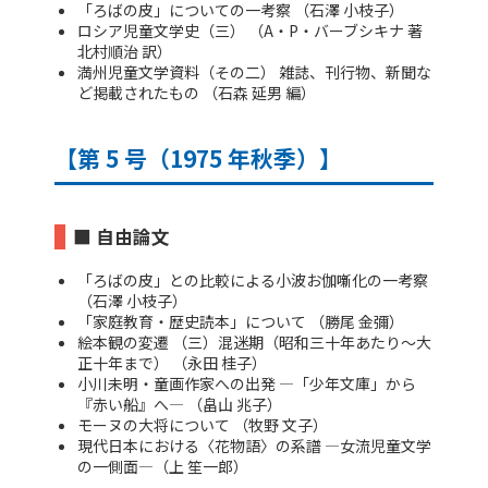
「ろばの皮」についての一考察 （石澤 小枝子）
ロシア児童文学史（三） （A・P・バーブシキナ 著
北村順治 訳）
満州児童文学資料（その二） 雑誌、刊行物、新聞な
ど掲載されたもの （石森 延男 編）
【第 5 号（1975 年秋季）】
■ 自由論文
「ろばの皮」との比較による小波お伽噺化の一考察
（石澤 小枝子）
「家庭教育・歴史読本」について （勝尾 金彌）
絵本観の変遷 （三）混迷期（昭和三十年あたり～大
正十年まで） （永田 桂子）
小川未明・童画作家への出発 ―「少年文庫」から
『赤い船』へ― （畠山 兆子）
モーヌの大将について （牧野 文子）
現代日本における〈花物語〉の系譜 ―女流児童文学
の一側面―（上 笙一郎）