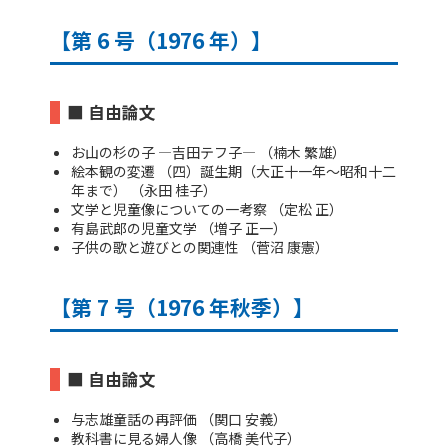
【第 6 号（1976 年）】
■ 自由論文
お山の杉の子 ―吉田テフ子― （楠木 繁雄）
絵本観の変遷 （四）誕生期（大正十一年～昭和十二
年まで） （永田 桂子）
文学と児童像についての一考察 （定松 正）
有島武郎の児童文学 （増子 正一）
子供の歌と遊びとの関連性 （菅沼 康憲）
【第 7 号（1976 年秋季）】
■ 自由論文
与志雄童話の再評価 （関口 安義）
教科書に見る婦人像 （高橋 美代子）