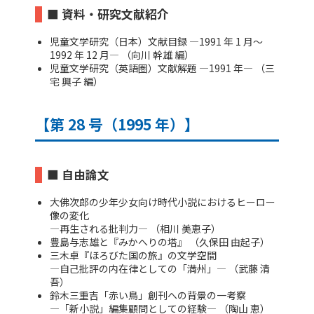
■ 資料・研究文献紹介
児童文学研究（日本）文献目録 ―1991 年 1 月～
1992 年 12 月― （向川 幹雄 編）
児童文学研究（英語圏）文献解題 ―1991 年― （三
宅 興子 編）
【第 28 号（1995 年）】
■ 自由論文
大佛次郎の少年少女向け時代小説におけるヒーロー
像の変化
―再生される批判力― （相川 美恵子）
豊島与志雄と『みかへりの塔』 （久保田 由起子）
三木卓『ほろびた国の旅』の文学空間
―自己批評の内在律としての「満州」― （武藤 清
吾）
鈴木三重吉「赤い鳥」創刊への背景の一考察
―「新小説」編集顧問としての経験― （陶山 恵）