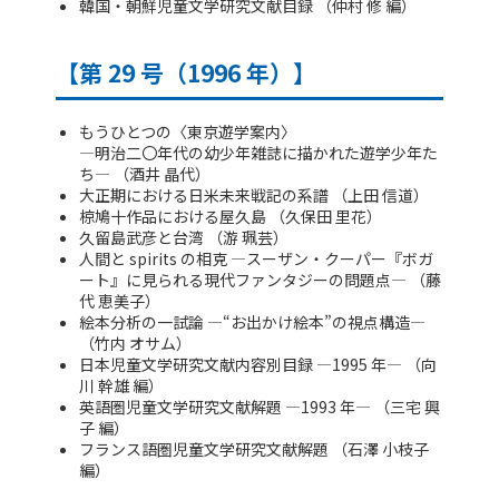
韓国・朝鮮児童文学研究文献目録 （仲村 修 編）
【第 29 号（1996 年）】
もうひとつの〈東京遊学案内〉
―明治二〇年代の幼少年雑誌に描かれた遊学少年た
ち― （酒井 晶代）
大正期における日米未来戦記の系譜 （上田 信道）
椋鳩十作品における屋久島 （久保田 里花）
久留島武彦と台湾 （游 珮芸）
人間と spirits の相克 ―スーザン・クーパー『ボガ
ート』に見られる現代ファンタジーの問題点― （藤
代 恵美子）
絵本分析の一試論 ―“お出かけ絵本”の視点構造―
（竹内 オサム）
日本児童文学研究文献内容別目録 ―1995 年― （向
川 幹雄 編）
英語圏児童文学研究文献解題 ―1993 年― （三宅 興
子 編）
フランス語圏児童文学研究文献解題 （石澤 小枝子
編）