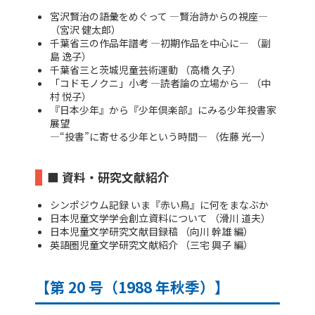
宮沢賢治の語彙をめぐって ―賢治詩からの視座―
（宮沢 健太郎）
千葉省三の作品年譜考 ―初期作品を中心に― （副
島 逸子）
千葉省三と茨城児童芸術運動 （高橋 久子）
「コドモノクニ」小考 ―読者論の立場から― （中
村 悦子）
『日本少年』から『少年倶楽部』にみる少年投書家
展望
―“投書”に寄せる少年という時間― （佐藤 光一）
■ 資料・研究文献紹介
シンポジウム記録 いま『赤い鳥』に何をまなぶか
日本児童文学学会創立資料について （滑川 道夫）
日本児童文学研究文献目録稿 （向川 幹雄 編）
英語圏児童文学研究文献紹介 （三宅 興子 編）
【第 20 号（1988 年秋季）】