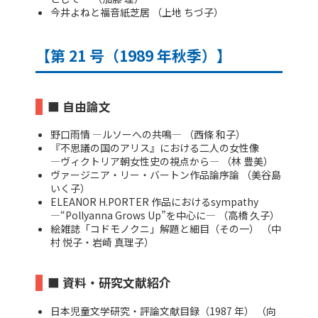
今井よねと福音紙芝居 （上地 ちづ子）
【第 21 号（1989 年秋季）】
■ 自由論文
野口雨情 ―ルソーへの共鳴― （西條 和子）
『不思議の国のアリス』における二人の女性像
―ヴィクトリア朝女性史の視点から― （林 豊美）
ヴァージニア・リー・バートン作品論序論 （美谷島
いく子）
ELEANOR H.PORTER 作品におけるsympathy
―“Pollyanna Grows Up”を中心に― （高橋 久子）
絵雑誌「コドモノクニ」解題と細目（その一） （中
村 悦子・岩崎 真理子）
■ 資料・研究文献紹介
日本児童文学研究・評論文献目録（1987 年） （向