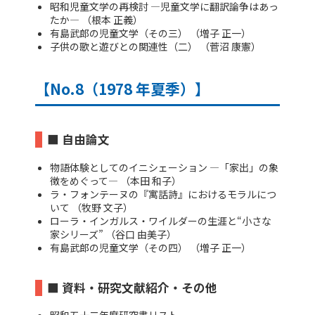
昭和児童文学の再検討 ―児童文学に翻訳論争はあっ
たか― （根本 正義）
有島武郎の児童文学（その三） （増子 正一）
子供の歌と遊びとの関連性（二） （菅沼 康憲）
【No.8（1978 年夏季）】
■ 自由論文
物語体験としてのイニシェーション ―「家出」の象
徴をめぐって― （本田 和子）
ラ・フォンテーヌの『寓話詩』におけるモラルにつ
いて （牧野 文子）
ローラ・インガルス・ワイルダーの生涯と“小さな
家シリーズ” （谷口 由美子）
有島武郎の児童文学（その四） （増子 正一）
■ 資料・研究文献紹介・その他