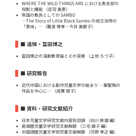
WHERE THE WILD THINGS ARE における表支部の
役割と機能 （足羽 美恵）
帝国の教具としての SAMBO
―The Story of Little Black Sambo の成立当時の
「意味」―（難波 博孝・今井 美都子）
■ 追悼・冨田博之
冨田博之の演劇教育論とその背景 （上地 ちづ子）
■ 研究報告
近代中国における創作児童文学の始まり ―葉聖陶の
作品を中心に― （成實 朋子）
■ 資料・研究文献紹介
日本児童文学研究文献内容別目録 （向川 幹雄 編）
英語圏児童文学研究文献解題 （三宅 興子 編）
中国語圏児童文学研究書文献解題 （河野 孝之 編）