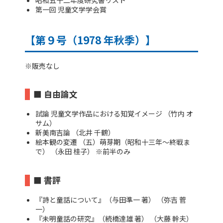
昭和五十二年度研究書リスト
第一回 児童文学学会賞
【第９号（1978 年秋季）】
※販売なし
■ 自由論文
試論 児童文学作品における知覚イメージ （竹内 オ
サム）
新美南吉論 （北井 千鶴）
絵本観の変遷 （五）萌芽期（昭和十三年～終戦ま
で） （永田 桂子） ※前半のみ
■ 書評
『詩と童話について』（与田準一 著） （弥吉 菅
一）
『未明童話の研究』（続橋達雄 著） （大藤 幹夫）