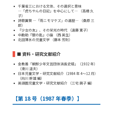
千葉省三における文体、その選択と意味
―「虎ちやんの日記」を中心にして― （高橋 久
子）
詩歌翼賛 ―「雨ニモマケズ」の遍歴― （桑原 三
郎）
『少女の友』、その栄光の時代 （遠藤 寛子）
中勘助『銀の匙』小論 （西 英生）
北田薄氷の児童文学 （藤本 芳則）
■ 資料・研究文献紹介
金教善「朝鮮少年文芸団体消長史稿」（1932 年）
（滑川 道夫）
日本児童文学・研究文献紹介（1984 年 4～12 月）
（向川 幹雄 編）
英語圏児童文学・研究文献紹介 （三宅 興子 編）
【第 18 号（1987 年春季）】