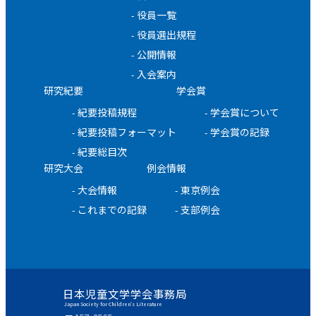
役員一覧
役員選出規程
公開情報
入会案内
研究紀要
学会賞
紀要投稿規程
学会賞について
紀要投稿フォーマット
学会賞の記録
紀要総目次
研究大会
例会情報
大会情報
東京例会
これまでの記録
支部例会
日本児童文学学会事務局
Japan Society for Children's Literature